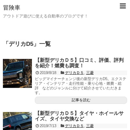
冒険車
アウトドア遊びに使える自動車のブログです！
「
デリカD5
」
一覧
【新型デリカＤ５】口コミ、評価、評判
を紹介！燃費も調査！
2019/8/18
デリカＤ５
,
三菱
ビッグマイナーチェンジ後の新型デリカD5。エクステ
リア・インテリア・走行性能・乗り心地・燃費・総
評 などのジャンルに分けて紹介させていただきま
す。
記事を読む
【新型デリカＤ５】タイヤ・ホイールサ
イズ、タイヤ交換など
2019/7/13
デリカＤ５
,
三菱