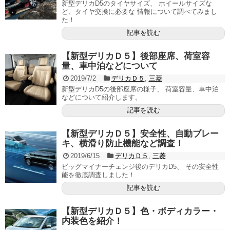
新型デリカD5のタイヤサイズ、 ホイールサイズな
ど、タイヤ交換に必要な 情報について調べてみまし
た！
記事を読む
【新型デリカＤ５】後部座席、荷室容
量、車中泊などについて
2019/7/2
デリカＤ５
,
三菱
新型デリカD5の後部座席の様子、 荷室容量、車中泊
などについて紹介します。
記事を読む
【新型デリカＤ５】安全性、自動ブレー
キ、横滑り防止機能など調査！
2019/6/15
デリカＤ５
,
三菱
ビッグマイナーチェンジ後のデリカD5、 その安全性
能を徹底調査しました！
記事を読む
【新型デリカＤ５】色・ボディカラー・
内装色を紹介！